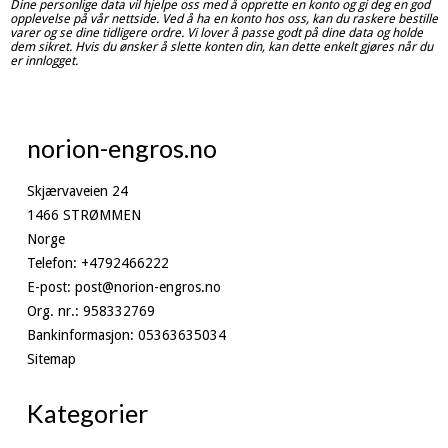
Dine personlige data vil hjelpe oss med å opprette en konto og gi deg en god
opplevelse på vår nettside. Ved å ha en konto hos oss, kan du raskere bestille
varer og se dine tidligere ordre. Vi lover å passe godt på dine data og holde
dem sikret. Hvis du ønsker å slette konten din, kan dette enkelt gjøres når du
er innlogget.
norion-engros.no
Skjærvaveien 24
1466 STRØMMEN
Norge
Telefon
:
+4792466222
E-post
:
post@norion-engros.no
Org. nr.
:
958332769
Bankinformasjon
:
05363635034
Sitemap
Kategorier