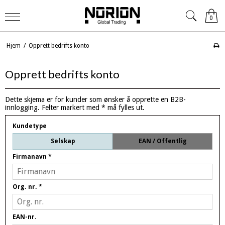
0
Hjem
/
Opprett bedrifts konto
Opprett bedrifts konto
Dette skjema er for kunder som ønsker å opprette en B2B-
innlogging. Felter markert med * må fylles ut.
Kundetype
Selskap
EAN / Offentlig
Firmanavn
*
Org. nr.
*
EAN-nr.