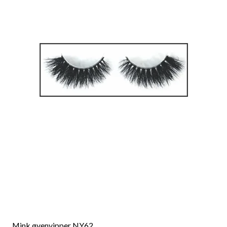
Mink øyenvipper NY62