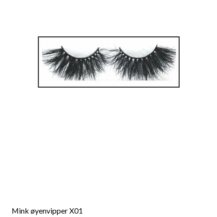
Mink øyenvipper X01