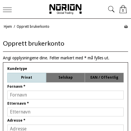
0
Hjem
/
Opprett brukerkonto
Opprett brukerkonto
Angi opplysningene dine. Felter markert med * må fylles ut.
Kundetype
Privat
Selskap
EAN / Offentlig
Fornavn
*
Etternavn
*
Adresse
*