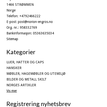
1466 STRØMMEN
Norge
Telefon
:
+4792466222
E-post
:
post@norion-engros.no
Org. nr.
:
958332769
Bankinformasjon
:
05363635034
Sitemap
Kategorier
LUER, HATTER OG CAPS
HANSKER
MØBLER, HAGEMØBLER OG UTEMILJØ
BILDER OG METALL SKILT
NORGES ARTIKLER
Vis mer
Registrering nyhetsbrev