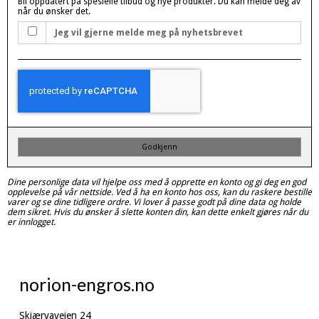
Bli oppdatert på spesielle tilbud og nye produkter. Du kan melde deg av
når du ønsker det.
Jeg vil gjerne melde meg på nyhetsbrevet
Godkjenn
Dine personlige data vil hjelpe oss med å opprette en konto og gi deg en god
opplevelse på vår nettside. Ved å ha en konto hos oss, kan du raskere bestille
varer og se dine tidligere ordre. Vi lover å passe godt på dine data og holde
dem sikret. Hvis du ønsker å slette konten din, kan dette enkelt gjøres når du
er innlogget.
norion-engros.no
Skjærvaveien 24