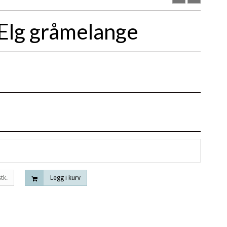
 Elg gråmelange
stk.
Legg i kurv