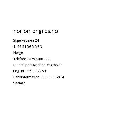
norion-engros.no
Skjærvaveien 24
1466 STRØMMEN
Norge
Telefon
:
+4792466222
E-post
:
post@norion-engros.no
Org. nr.
:
958332769
Bankinformasjon
:
05363635034
Sitemap