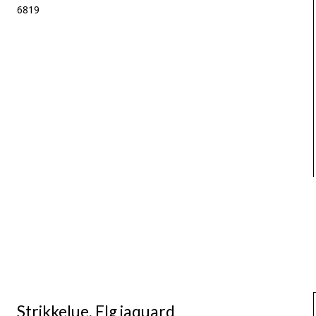
6819
Strikkelue, Elg jaquard