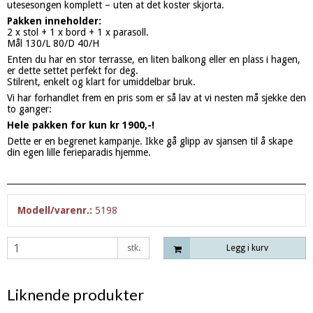
utesesongen komplett – uten at det koster skjorta.
Pakken inneholder:
2 x stol + 1 x bord + 1 x parasoll.
Mål 130/L 80/D 40/H
Enten du har en stor terrasse, en liten balkong eller en plass i hagen,
er dette settet perfekt for deg.
Stilrent, enkelt og klart for umiddelbar bruk.
Vi har forhandlet frem en pris som er så lav at vi nesten må sjekke den
to ganger:
Hele pakken for kun kr 1900,-!
Dette er en begrenet kampanje. Ikke gå glipp av sjansen til å skape
din egen lille ferieparadis hjemme.
Modell/varenr.:
5198
stk.
Legg i kurv
Liknende produkter