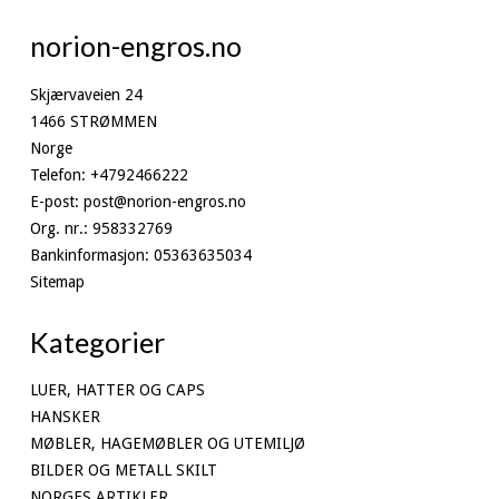
norion-engros.no
Skjærvaveien 24
1466 STRØMMEN
Norge
Telefon
:
+4792466222
E-post
:
post@norion-engros.no
Org. nr.
:
958332769
Bankinformasjon
:
05363635034
Sitemap
Kategorier
LUER, HATTER OG CAPS
HANSKER
MØBLER, HAGEMØBLER OG UTEMILJØ
BILDER OG METALL SKILT
NORGES ARTIKLER