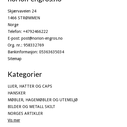
Skjærvaveien 24
1466 STRØMMEN
Norge
Telefon
:
+4792466222
E-post
:
post@norion-engros.no
Org. nr.
:
958332769
Bankinformasjon
:
05363635034
Sitemap
Kategorier
LUER, HATTER OG CAPS
HANSKER
MØBLER, HAGEMØBLER OG UTEMILJØ
BILDER OG METALL SKILT
NORGES ARTIKLER
Vis mer