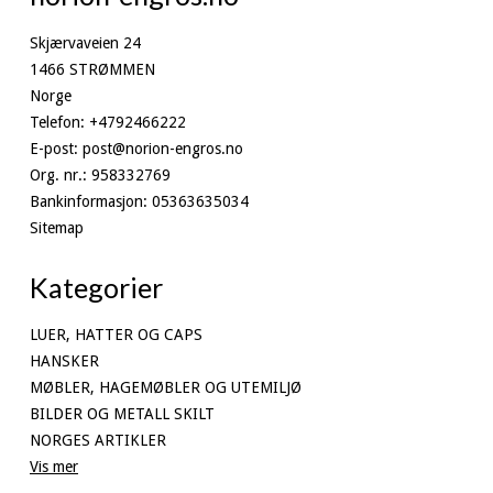
Skjærvaveien 24
1466 STRØMMEN
Norge
Telefon
:
+4792466222
E-post
:
post@norion-engros.no
Org. nr.
:
958332769
Bankinformasjon
:
05363635034
Sitemap
Kategorier
LUER, HATTER OG CAPS
HANSKER
MØBLER, HAGEMØBLER OG UTEMILJØ
BILDER OG METALL SKILT
NORGES ARTIKLER
Vis mer