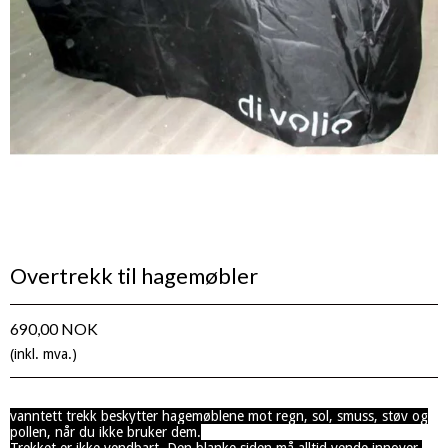
Overtrekk til hagemøbler
690,00 NOK
(inkl. mva.)
vanntett trekk beskytter hagemøblene mot regn, sol, smuss, støv og
pollen, når du ikke bruker dem.