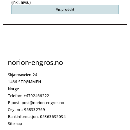
(inkl. mva.)
Vis produkt
norion-engros.no
Skjærvaveien 24
1466 STRØMMEN
Norge
Telefon
:
+4792466222
E-post
:
post@norion-engros.no
Org. nr.
:
958332769
Bankinformasjon
:
05363635034
Sitemap