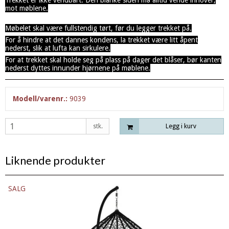
Trekket er ikke vendbart. Den blanke siden må alltid vende innover,
mot møblene.
Møbelet skal være fullstendig tørt, før du legger trekket på.
For å hindre at det dannes kondens, la trekket være litt åpent
nederst, slik at lufta kan sirkulere.
For at trekket skal holde seg på plass på dager det blåser, bør kanten
nederst dyttes innunder hjørnene på møblene.
Modell/varenr.:
9039
stk.
Legg i kurv
Liknende produkter
SALG