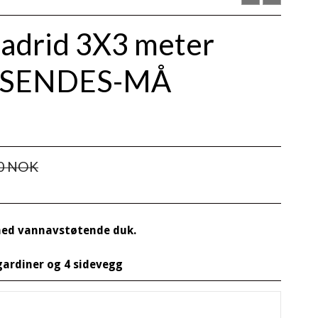
Madrid 3X3 meter
E SENDES-MÅ
00 NOK
med vannavstøtende duk.
ardiner og 4 sidevegg
er