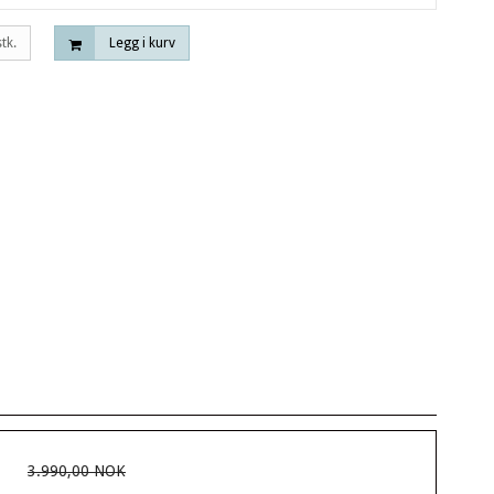
stk.
Legg i kurv
3.990,00 NOK