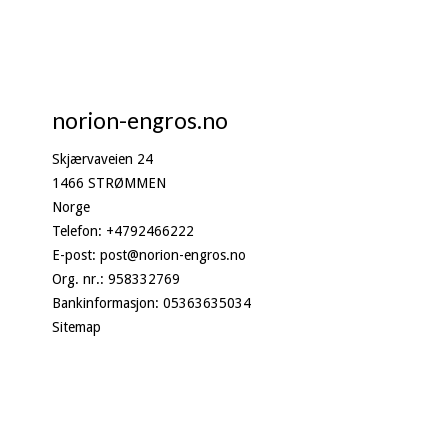
norion-engros.no
Skjærvaveien 24
1466 STRØMMEN
Norge
Telefon
:
+4792466222
E-post
:
post@norion-engros.no
Org. nr.
:
958332769
Bankinformasjon
:
05363635034
Sitemap