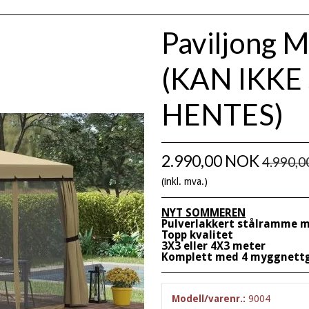
Paviljong 
(KAN IKK
HENTES)
2.990,00 NOK
4.990,
(inkl. mva.)
NYT SOMMEREN
Pulverlakkert stålramme 
Topp kvalitet
3X3 eller 4X3 meter
Komplett med 4 myggnettg
Modell/varenr.:
9004