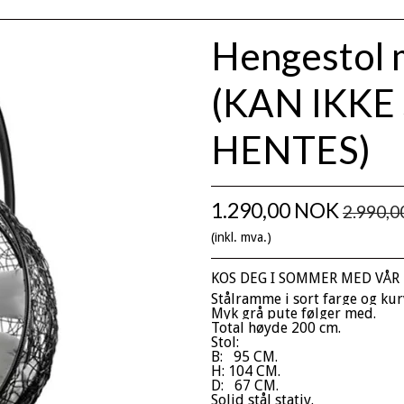
Hengestol 
(KAN IKK
HENTES)
1.290,00 NOK
2.990,
(inkl. mva.)
KOS DEG I SOMMER MED VÅR
Stålramme i sort farge og kurv
Myk grå pute følger med.
Total høyde 200 cm.
Stol:
B: 95 CM.
H: 104 CM.
D: 67 CM.
Solid stål stativ.