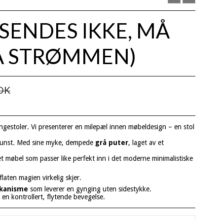
 (SENDES IKKE, MÅ
Å STRØMMEN)
OK
yngestoler. Vi presenterer en milepæl innen møbeldesign – en stol
kunst. Med sine myke, dempede
grå puter
, laget av et
 et møbel som passer like perfekt inn i det moderne minimalistiske
laten magien virkelig skjer.
kanisme
som leverer en gynging uten sidestykke.
 en kontrollert, flytende bevegelse.