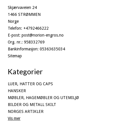
Skjærvaveien 24
1466 STRØMMEN
Norge
Telefon
:
+4792466222
E-post
:
post@norion-engros.no
Org. nr.
:
958332769
Bankinformasjon
:
05363635034
Sitemap
Kategorier
LUER, HATTER OG CAPS
HANSKER
MØBLER, HAGEMØBLER OG UTEMILJØ
BILDER OG METALL SKILT
NORGES ARTIKLER
Vis mer