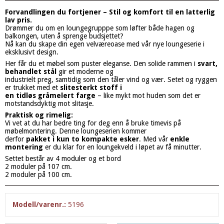
Forvandlingen du fortjener – Stil og komfort til en latterlig
lav pris.
Drømmer du om en loungegrupppe som løfter både hagen og
balkongen, uten å sprenge budsjettet?
Nå kan du skape din egen velværeoase med vår nye loungeserie i
eksklusivt design.
Her får du et møbel som puster eleganse. Den solide rammen i
svart,
behandlet stål
gir et moderne og
industrielt preg, samtidig som den tåler vind og vær. Setet og ryggen
er trukket med et
slitesterkt stoff i
en tidløs gråmelert farge
– like mykt mot huden som det er
motstandsdyktig mot slitasje.
Praktisk og rimelig:
Vi vet at du har bedre ting for deg enn å bruke timevis på
møbelmontering. Denne loungeserien kommer
derfor
pakket i kun to kompakte esker
. Med vår
enkle
montering
er du klar for en loungekveld i løpet av få minutter.
Settet består av 4 moduler og et bord
2 moduler på 107 cm.
2 moduler på 100 cm.
Modell/varenr.:
5196