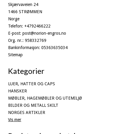
Skjærvaveien 24
1466 STRØMMEN
Norge
Telefon
:
+4792466222
E-post
:
post@norion-engros.no
Org. nr.
:
958332769
Bankinformasjon
:
05363635034
Sitemap
Kategorier
LUER, HATTER OG CAPS
HANSKER
MØBLER, HAGEMØBLER OG UTEMILJØ
BILDER OG METALL SKILT
NORGES ARTIKLER
Vis mer