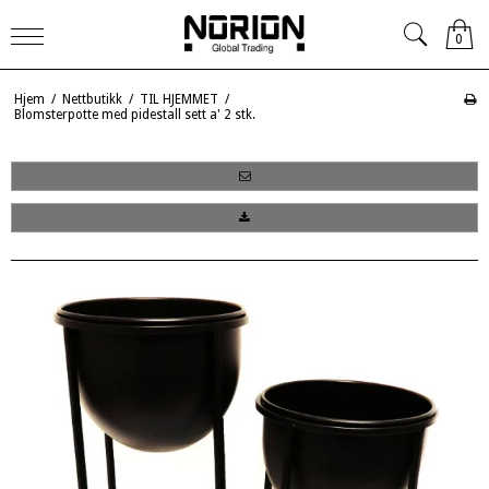
0
Hjem
/
Nettbutikk
/
TIL HJEMMET
/
Blomsterpotte med pidestall sett a' 2 stk.