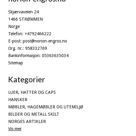
Skjærvaveien 24
1466 STRØMMEN
Norge
Telefon
:
+4792466222
E-post
:
post@norion-engros.no
Org. nr.
:
958332769
Bankinformasjon
:
05363635034
Sitemap
Kategorier
LUER, HATTER OG CAPS
HANSKER
MØBLER, HAGEMØBLER OG UTEMILJØ
BILDER OG METALL SKILT
NORGES ARTIKLER
Vis mer