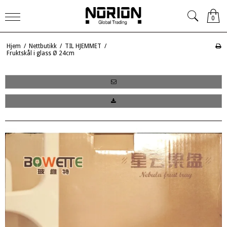
0
Hjem
/
Nettbutikk
/
TIL HJEMMET
/
Fruktskål i glass Ø 24cm