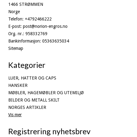
1466 STRØMMEN
Norge
Telefon
:
+4792466222
E-post
:
post@norion-engros.no
Org. nr.
:
958332769
Bankinformasjon
:
05363635034
Sitemap
Kategorier
LUER, HATTER OG CAPS
HANSKER
MØBLER, HAGEMØBLER OG UTEMILJØ
BILDER OG METALL SKILT
NORGES ARTIKLER
Vis mer
Registrering nyhetsbrev